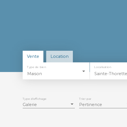
Vente
Location
Type de bien
Localisation
Maison
Sainte-Thorette
Type d'affichage
Trier par
Galerie
Pertinence