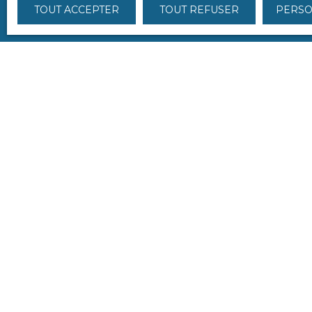
TOUT ACCEPTER
TOUT REFUSER
PERSO
Je recherche un bien
Vente maison Bourges (18000)
Vente appartement Bourges (18000)
Vente immeuble Bourges (18000)
Vente maison Le Subdray (18570)