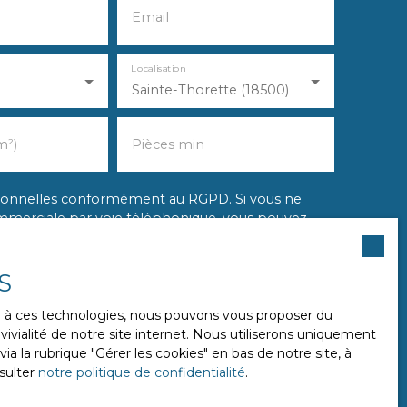
Email
Localisation
Sainte-Thorette (18500)
m²)
Pièces min
rsonnelles conformément au RGPD. Si vous ne
ommerciale par voie téléphonique, vous pouvez
position au démarchage téléphonique, prévu par
sur le site Internet www.bloctel.gouv.fr ou par
S
 41013 BLOIS CEDEX.
ce à ces technologies, nous pouvons vous proposer du
ivialité de notre site internet. Nous utiliserons uniquement
données personnelles, veuillez consulter notre
 la rubrique ″Gérer les cookies″ en bas de notre site, à
sulter
notre politique de confidentialité
.