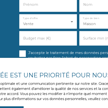
Prénom
Nom
Type d'offre
Type de bien
Vente
Maison
Budget max (€)
Surface min (
J'accepte le traitement de mes données pe
souhaitez pas faire l'objet de prospection c
vous inscrire gratuitement sur la liste d'op
l'article L223-1 du code de la consommation, 
courrier adressé à :
VÉE EST UNE PRIORITÉ POUR NOU
Société Worldline, Service Bloctel, CS 61311,
ce optimale et une communication pertinente sur notre site. Gra
ttent également d'améliorer la qualité de nos services et la conv
Pour en savoir plus sur le traitement de vos 
re accord. Vous pouvez les modifier à n'importe quel moment via
politique de confidentialité
.
r plus d'informations sur vos données personnelles, veuillez con