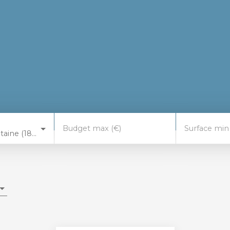
Budget max (€)
Surface min
Savigny-en-Septaine (18390)