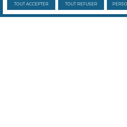
TOUT ACCEPTER
TOUT REFUSER
PERSO
Je recherche un bien
Vente maison Bourges (18000)
Vente appartement Bourges (18000)
Vente immeuble Bourges (18000)
Vente maison Le Subdray (18570)