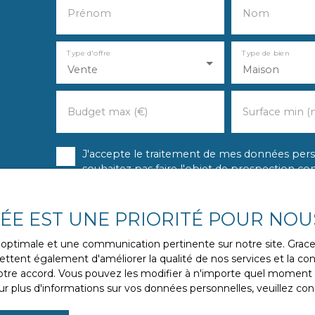
Prénom
Nom
Type d'offre
Type de bien
Vente
Maison
Budget max (€)
Surface min (
J'accepte le traitement de mes données pe
souhaitez pas faire l'objet de prospection c
vous inscrire gratuitement sur la liste d'op
l'article L223-1 du code de la consommation, 
courrier adressé à :
VÉE EST UNE PRIORITÉ POUR NOU
Société Worldline, Service Bloctel, CS 61311,
ce optimale et une communication pertinente sur notre site. Gra
ttent également d'améliorer la qualité de nos services et la conv
Pour en savoir plus sur le traitement de vos 
re accord. Vous pouvez les modifier à n'importe quel moment via
politique de confidentialité
.
r plus d'informations sur vos données personnelles, veuillez con