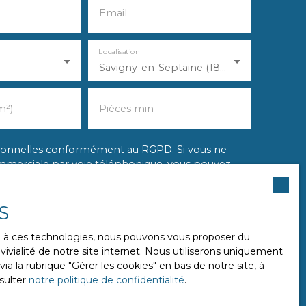
Email
Localisation
Savigny-en-Septaine (18390)
m²)
Pièces min
rsonnelles conformément au RGPD. Si vous ne
ommerciale par voie téléphonique, vous pouvez
position au démarchage téléphonique, prévu par
sur le site Internet www.bloctel.gouv.fr ou par
S
 41013 BLOIS CEDEX.
ce à ces technologies, nous pouvons vous proposer du
ivialité de notre site internet. Nous utiliserons uniquement
données personnelles, veuillez consulter notre
 la rubrique ″Gérer les cookies″ en bas de notre site, à
sulter
notre politique de confidentialité
.