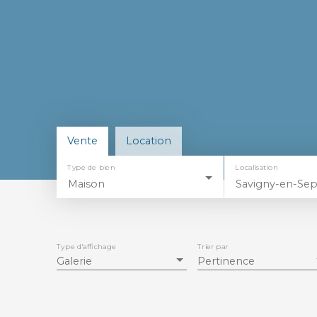
Vente
Location
Type de bien
Localisation
Maison
Type d'affichage
Trier par
Galerie
Pertinence