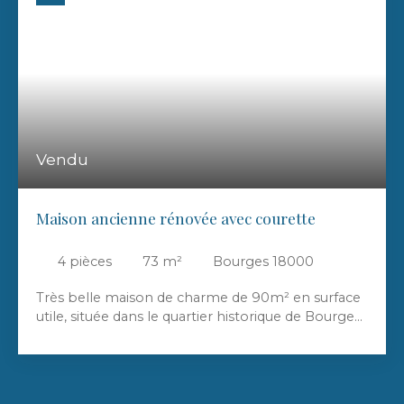
Vendu
Maison ancienne rénovée avec courette
4
pièces
73
m²
Bourges 18000
Très belle maison de charme de 90m² en surface
utile, située dans le quartier historique de Bourges,
à proximité de la Cathédrale Saint Etienne et des
jardins de l'Archevêché, sur trois niveaux de 28m²
environ avec au rez-de-chaussée une extension de
10m² environ supplémentaire faisant office