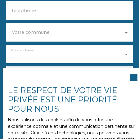
Téléphone
Votre commune
Vous souhaitez
-
Votre message
LE RESPECT DE VOTRE VIE
J'accepte le traitement de mes données
PRIVÉE EST UNE PRIORITÉ
personnelles conformément au RGPD. Si vous ne
POUR NOUS
souhaitez pas faire l'objet de prospection
commerciale par voie téléphonique, vous pouvez
Nous utilisons des cookies afin de vous offrir une
vous inscrire gratuitement sur la liste d'opposition
expérience optimale et une communication pertinente sur
au démarchage téléphonique, prévu par l'article
notre site. Grace à ces technologies, nous pouvons vous
L223-1 du code de la consommation, sur le site