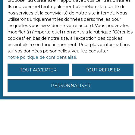
proposer du contenu en rapport avec vos centres d'intérêt.
Internet www.bloctel.gouv.fr ou par courrier
Ils nous permettent également d'améliorer la qualité de
adressé à :
nos services et la convivialité de notre site internet. Nous
utiliserons uniquement les données personnelles pour
Société Worldline, Service Bloctel, CS 61311, 41013
lesquelles vous avez donné votre accord. Vous pouvez les
BLOIS CEDEX.
modifier à n'importe quel moment via la rubrique ″Gérer les
cookies″ en bas de notre site, à l'exception des cookies
Pour en savoir plus sur le traitement de vos
essentiels à son fonctionnement. Pour plus d'informations
données personnelles, veuillez consulter notre
sur vos données personnelles, veuillez consulter
politique de confidentialité
.
notre politique de confidentialité
.
TOUT ACCEPTER
TOUT REFUSER
ENVOYER
PERSONNALISER