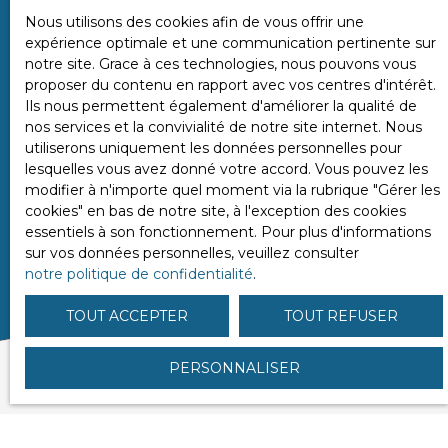
Nous utilisons des cookies afin de vous offrir une
Pour en savoir plus sur le traitement de vos
expérience optimale et une communication pertinente sur
données personnelles, veuillez consulter notre
notre site. Grace à ces technologies, nous pouvons vous
politique de confidentialité
.
proposer du contenu en rapport avec vos centres d'intérêt.
Ils nous permettent également d'améliorer la qualité de
nos services et la convivialité de notre site internet. Nous
utiliserons uniquement les données personnelles pour
ENVOYER
lesquelles vous avez donné votre accord. Vous pouvez les
modifier à n'importe quel moment via la rubrique ″Gérer les
cookies″ en bas de notre site, à l'exception des cookies
essentiels à son fonctionnement. Pour plus d'informations
sur vos données personnelles, veuillez consulter
notre politique de confidentialité
.
TOUT ACCEPTER
TOUT REFUSER
PERSONNALISER
VOUS APPRÉCIEREZ ÉGALEMENT