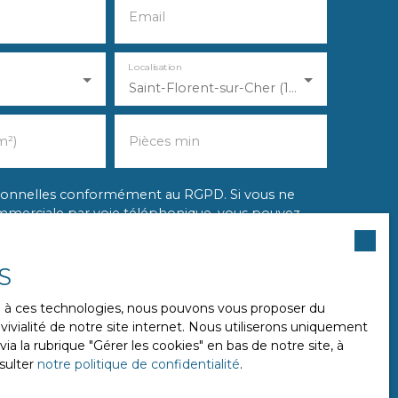
Email
Localisation
Saint-Florent-sur-Cher (18400)
m²)
Pièces min
rsonnelles conformément au RGPD. Si vous ne
ommerciale par voie téléphonique, vous pouvez
position au démarchage téléphonique, prévu par
sur le site Internet www.bloctel.gouv.fr ou par
S
 41013 BLOIS CEDEX.
ce à ces technologies, nous pouvons vous proposer du
ivialité de notre site internet. Nous utiliserons uniquement
données personnelles, veuillez consulter notre
 la rubrique ″Gérer les cookies″ en bas de notre site, à
sulter
notre politique de confidentialité
.