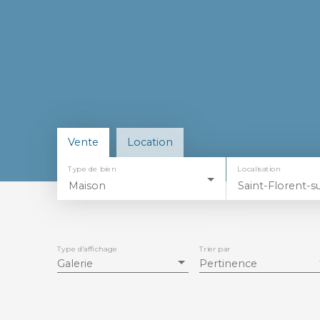
Vente
Location
Type de bien
Localisation
Maison
Type d'affichage
Trier par
Galerie
Pertinence