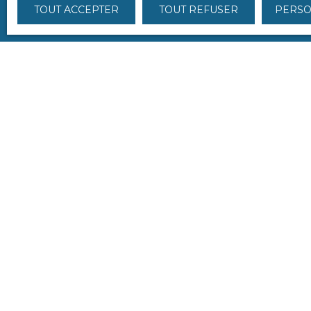
TOUT ACCEPTER
TOUT REFUSER
PERSO
Je recherche un bien
Vente maison Bourges (18000)
Vente appartement Bourges (18000)
Vente immeuble Bourges (18000)
Vente maison Le Subdray (18570)