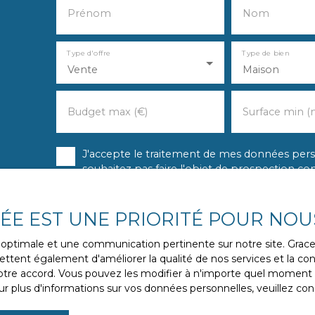
Prénom
Nom
Type d'offre
Type de bien
Vente
Maison
Budget max (€)
Surface min (
J'accepte le traitement de mes données pe
souhaitez pas faire l'objet de prospection c
vous inscrire gratuitement sur la liste d'op
l'article L223-1 du code de la consommation, 
courrier adressé à :
VÉE EST UNE PRIORITÉ POUR NOU
Société Worldline, Service Bloctel, CS 61311,
ce optimale et une communication pertinente sur notre site. Gra
ttent également d'améliorer la qualité de nos services et la conv
Pour en savoir plus sur le traitement de vos 
re accord. Vous pouvez les modifier à n'importe quel moment via
politique de confidentialité
.
r plus d'informations sur vos données personnelles, veuillez con