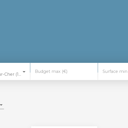
Budget max (€)
Surface min
Saint-Florent-sur-Cher (18400)