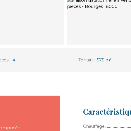
èces
:
4
Terrain
:
575
m²
Caractéristiq
Chauffage
composé :