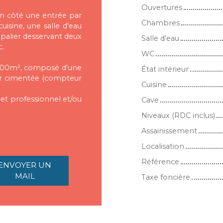
Ouvertures
n côté une entrée par
Chambres
uisine, une salle d'eau
 palier desservant deux
Salle d'eau
.
WC
 200m², composé d'une
État intérieur
ur cimentée (compteur
Cuisine
jet professionnel et/ou
Cave
Niveaux (RDC inclus)
Assainissement
Localisation
Référence
ENVOYER UN
MAIL
Taxe foncière