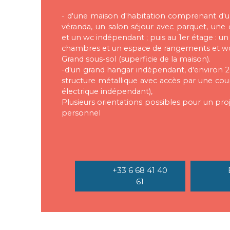
- d'une maison d'habitation comprenant d'u
véranda, un salon séjour avec parquet, une c
et un wc indépendant ; puis au 1er étage : un
chambres et un espace de rangements et wc
Grand sous-sol (superficie de la maison).
-d'un grand hangar indépendant, d'environ
structure métallique avec accès par une co
électrique indépendant),
Plusieurs orientations possibles pour un pro
personnel
+33 6 68 41 40
61