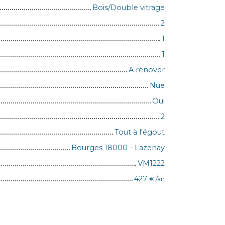
Bois/Double vitrage
2
1
1
A rénover
Nue
Oui
2
Tout à l'égout
Bourges 18000 - Lazenay
VM1222
427
€ /an