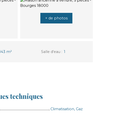
+ de photos
143
m²
Salle d'eau
:
1
ues techniques
Climatisation, Gaz