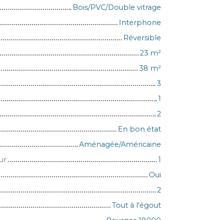
Bois/PVC/Double vitrage
Interphone
Réversible
23
m²
38
m²
3
1
2
En bon état
Aménagée/Américaine
ur
1
Oui
2
Tout à l'égout