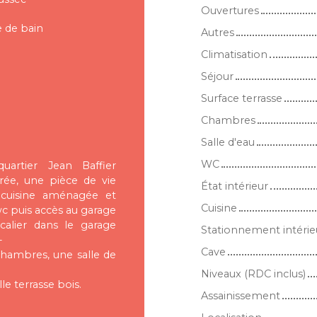
Ouvertures
e de bain
Autres
Climatisation
Séjour
Surface terrasse
Chambres
Salle d'eau
WC
rtier Jean Baffier
ée, une pièce de vie
État intérieur
 cuisine aménagée et
Cuisine
wc puis accès au garage
calier dans le garage
Stationnement intérie
-
Cave
 chambres, une salle de
Niveaux (RDC inclus)
e terrasse bois.
Assainissement