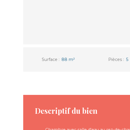
Surface
:
88
m²
Pièces
:
5
Descriptif du bien
Chambre avec salle d'eau au rez-de-cha