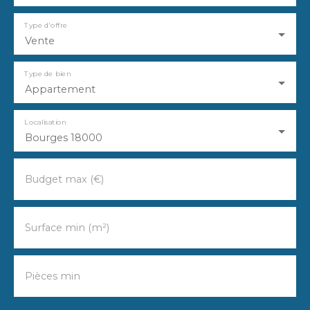
Type d'offre
Vente
Type de bien
Appartement
Localisation
Bourges 18000
Budget max (€)
Surface min (m²)
Pièces min