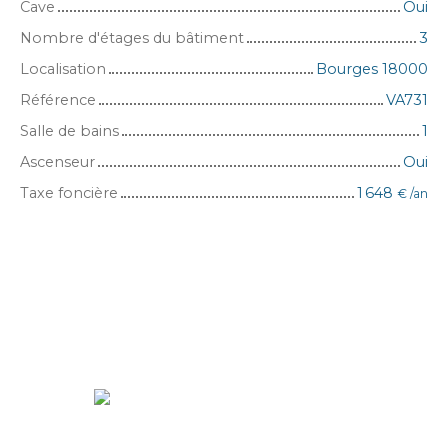
Cave
Oui
Nombre d'étages du bâtiment
3
Localisation
Bourges 18000
Référence
VA731
Salle de bains
1
Ascenseur
Oui
Taxe foncière
1 648
€ /an