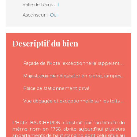
Salle de bains
:
1
Ascenseur
:
Oui
Descriptif du bien
Façade de l'Hotel exceptionnelle rappelant celle d'un château du XVIIIe siècle
Majestueux grand escalier en pierre, rampes en fer forgé décorées de motifs végétaux (époque Louis XV)
Place de stationnement privé
Vue dégagée et exceptionnelle sur les toits dont celui du palais Jacques Coeur
L'Hôtel BAUCHERON, construit par l'architecte du
même nom en 1756, abrite aujourd'hui plusieurs
appartements de haut standing dont celui situé au