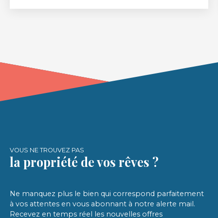
un bel appartement avec possibilité d'usage
professionnel ou libéral, comprenant un vaste
salon-séjour avec cuisine aménagée et équipée
donnant sur la cour privée, deux chambres, un
bureau, une salle d'eau et un wc indépendant.
Stationnements privatifs possibles dans sa cour
privée ainsi qu'une place dans la cour privée de la
copropriété.
VOUS NE TROUVEZ PAS
la propriété de vos rêves ?
Ne manquez plus le bien qui correspond parfaitement
à vos attentes en vous abonnant à notre alerte mail.
Recevez en temps réel les nouvelles offres