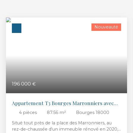
Nouveauté
196 000
€
Appartement T3 Bourges Marronniers avec
terrasse
4
pièces
87.56
m²
Bourges 18000
Situé tout près de la place des Marronniers, au
rez-de-chaussée d'un immeuble rénové en 2020,