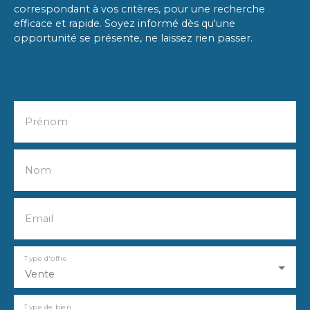
correspondant à vos critères, pour une recherche
efficace et rapide. Soyez informé dès qu'une
opportunité se présente, ne laissez rien passer.
Prénom
Nom
Email
Type d'offre
Vente
Type de bien