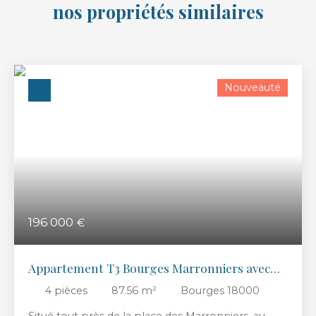
nos propriétés similaires
Nouveauté
196 000
€
Appartement T3 Bourges Marronniers avec
terrasse
4
pièces
87.56
m²
Bourges 18000
Situé tout près de la place des Marronniers, au