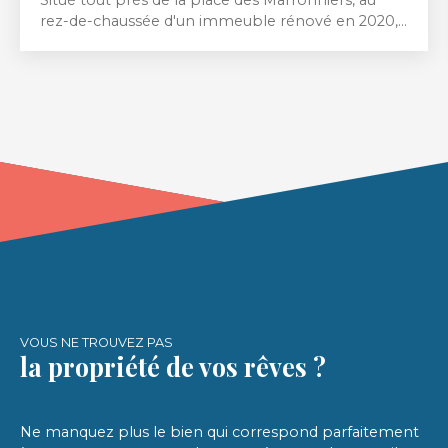
rez-de-chaussée d'un immeuble rénové en 2020,
un bel appartement avec possibilité d'usage
professionnel ou libéral, comprenant un vaste
salon-séjour avec cuisine aménagée et équipée
donnant sur la cour privée, deux chambres, un
bureau, une salle d'eau et un wc indépendant.
Stationnements privatifs possibles dans sa cour
privée ainsi qu'une place dans la cour privée de la
copropriété.
VOUS NE TROUVEZ PAS
la propriété de vos rêves ?
Ne manquez plus le bien qui correspond parfaitement