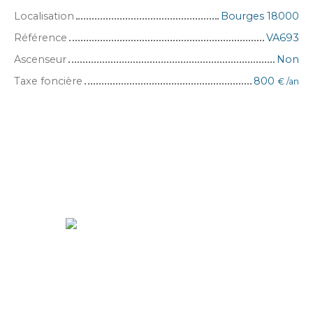
Localisation
Bourges 18000
Référence
VA693
Ascenseur
Non
Taxe foncière
800
€ /an