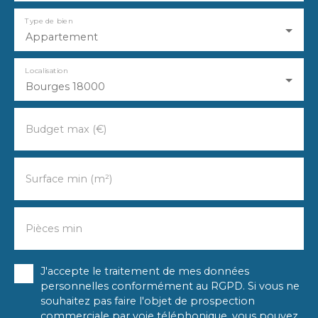
Type de bien
Appartement
Localisation
Bourges 18000
Budget max (€)
Surface min (m²)
Pièces min
J'accepte le traitement de mes données
personnelles conformément au RGPD. Si vous ne
souhaitez pas faire l'objet de prospection
commerciale par voie téléphonique, vous pouvez