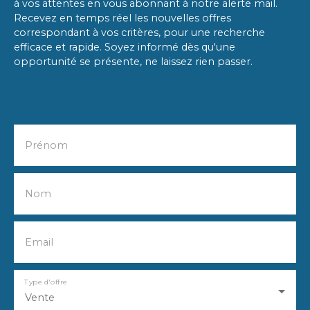
à vos attentes en vous abonnant à notre alerte mail.
Recevez en temps réel les nouvelles offres
correspondant à vos critères, pour une recherche
efficace et rapide. Soyez informé dès qu'une
opportunité se présente, ne laissez rien passer.
Prénom
Nom
Email
Type d'offre
Vente