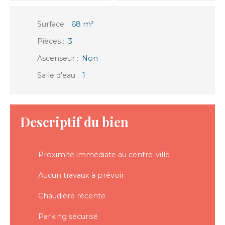
Surface
:
68
m²
Pièces
:
3
Ascenseur
:
Non
Salle d'eau
:
1
Descriptif du bien
Proximité immédiate au centre-ville
Aucun travaux à prévoir
Chaudière récente
Parking sécurisé