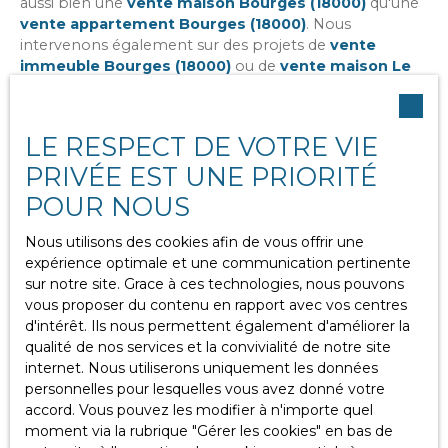
aussi bien une
vente maison Bourges (18000)
qu'une
vente appartement Bourges (18000)
. Nous
intervenons également sur des projets de
vente
immeuble Bourges (18000)
ou de
vente maison Le
Subdray (18570)
. Cette parfaite connaissance de notre
zone de chalandise constitue un véritable avantage
pour nos clients.
LE RESPECT DE VOTRE VIE
PRIVÉE EST UNE PRIORITÉ
Réaliser une estimation précise
POUR NOUS
pour vendre au meilleur prix
Nous utilisons des cookies afin de vous offrir une
expérience optimale et une communication pertinente
sur notre site. Grace à ces technologies, nous pouvons
La première question que se posent les propriétaires
vous proposer du contenu en rapport avec vos centres
est souvent :
comment estimer sa maison à
d'intérêt. Ils nous permettent également d'améliorer la
Bourges
? Une estimation fiable ne repose pas
qualité de nos services et la convivialité de notre site
uniquement sur les annonces publiées sur Internet. Elle
internet. Nous utiliserons uniquement les données
nécessite une étude complète du secteur, des ventes
personnelles pour lesquelles vous avez donné votre
récentes et des caractéristiques de votre logement.
accord. Vous pouvez les modifier à n'importe quel
moment via la rubrique ″Gérer les cookies″ en bas de
Une
estimation immobilière Bourges
permet de