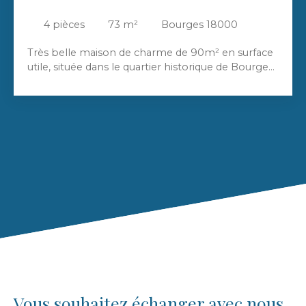
4
pièces
73
m²
Bourges 18000
Très belle maison de charme de 90m² en surface
utile, située dans le quartier historique de Bourges,
à proximité de la Cathédrale Saint Etienne et des
jardins de l'Archevêché, sur trois niveaux de 28m²
environ avec au rez-de-chaussée une extension de
10m² environ supplémentaire faisant office
actuellement de salle à manger puis une courette
sans vis à vis à l'arrière, un séjour-salon avec cuisine
ouverte aménagée et équipée et rangements
sous escalier ; au 1er étage, une chambre avec
rangements, une salle d'eau, un wc indépendant
et rangements dans le couloir , au 2nd, une grande
chambre avec partie bureau et aménagement
d'étagères et placards. Maison très chaleureuse et
lumineuse sans travaux à prévoir - toiture refaite
entièrement en 2023 -
Vous souhaitez échanger avec nous