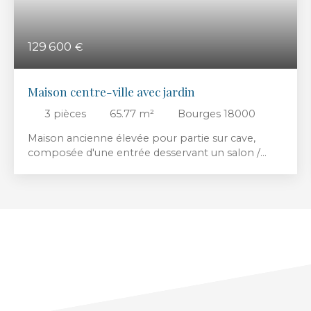
129 600
€
Maison centre-ville avec jardin
3
pièces
65.77
m²
Bourges 18000
Maison ancienne élevée pour partie sur cave,
composée d'une entrée desservant un salon /
séjour, une cuisine ouverte équipée et aménagée
donnant accès à la cour, un couloir desservant
deux chambres, une salle d'eau et un wc
indépendant. Possibilité de combles
aménageableS.